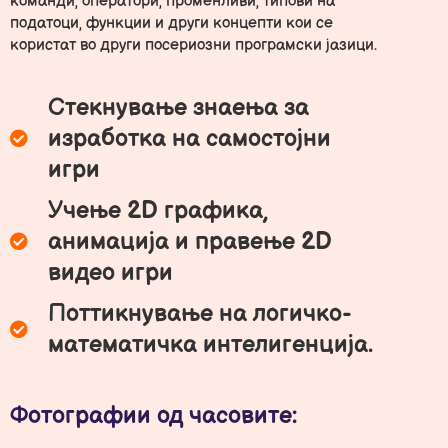
команди, оператори, променливи, типови на
податоци, функции и други концепти кои се
користат во други посериозни програмски јазици.
Стекнување знаења за
изработка на самостојни
игри
Учење 2D графика,
анимација и правење 2D
видео игри
Поттикнување на логичко-
математичка интелигенција.
Фотографии од часовите: