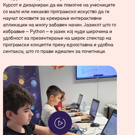
Курсот е дизајниран да им помогне на учесниците
со мало или никакво програмско искуство да ги
научат основите за креирање интерактивни
апликации на многу забавен начин. Јазикот што го
избравме – Python – е јазик кој нуди широчина и
удобност за презентирање на широк спектар на
програмски концепти преку едноставна и удобна
синтакса, што го прави идеален за почетници.