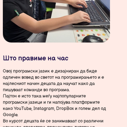
Што правиме на час
Овој програмски јазик е дизајниран да биде
одличен вовед во светот на програмирањето и е
најлесниот начин децата да научат како да
пишуваат команди во програма.
Пајтон е исто така меѓу најпопуларните
програмски јазици и ги напојува платформите
како YouTube, Instagram, DropBox и голем дел од
Google.
Во курсот децата ќе се занимаваат со различни