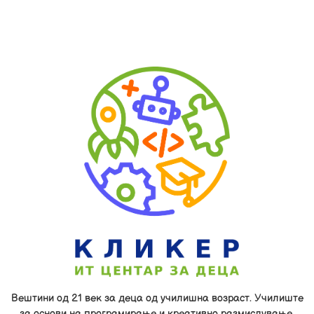
Вештини од 21 век за деца од училишна возраст. Училиште
за основи на програмирање и креативно размислување.