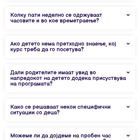
Колку пати неделно се одржуваат
часовите и во кое времетраење?
Ако детето нема претходно знаење, кој
курс треба да го посетува?
Дали родителите имаат увид во
напредокот на детето додека присуствува
на програмата?
Како се решаваат некои специфични
ситуации со деца?
Можеме ли да дојдеме на пробен час