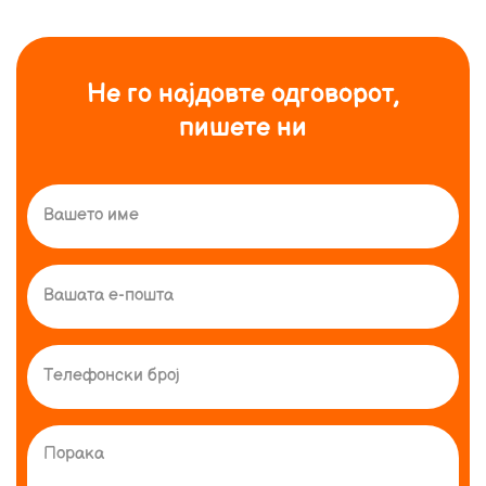
Не го најдовте одговорот,
пишете ни