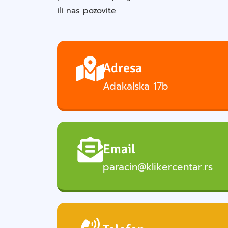
ili nas pozovite.
Adresa
Adakalska 17b
Email
paracin@klikercentar.rs