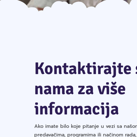
Kontaktirajte 
nama za više
informacija
Ako imate bilo koje pitanje u vezi sa našo
predavačima, programima ili načinom rada