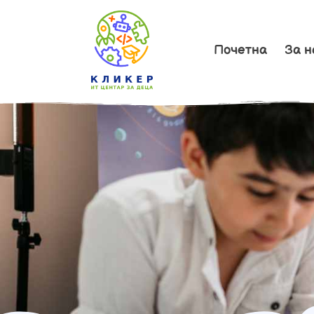
Почетна
За н