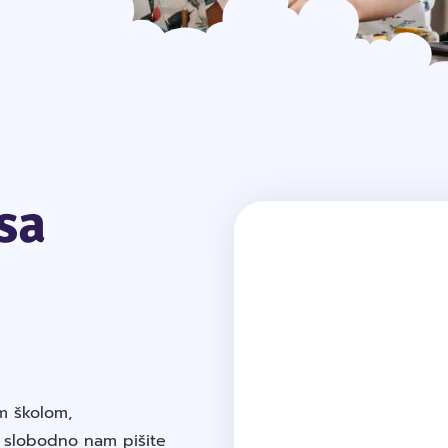
sa
m školom,
, slobodno nam pišite