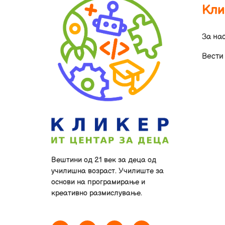
Кли
За на
Вести
Вештини од 21 век за деца од
училишна возраст. Училиште за
основи на програмирање и
креативно размислување.