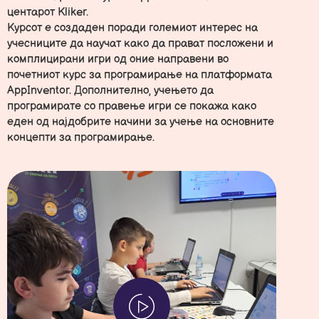
центарот Kliker.
Курсот е создаден поради големиот интерес на
учесниците да научат како да прават посложени и
комплицирани игри од оние направени во
почетниот курс за програмирање на платформата
AppInventor. Дополнително, учењето да
програмирате со правење игри се покажа како
еден од најдобрите начини за учење на основните
концепти за програмирање.