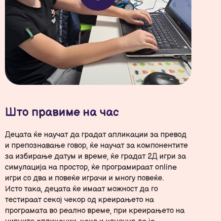
Што правиме на час
Децата ќе научат да градат апликации за превод
и препознавање говор, ќе научат за компонентите
за избирање датум и време, ќе градат 2Д игри за
симулација на простор, ќе програмираат online
игри со два и повеќе играчи и многу повеќе.
Исто така, децата ќе имаат можност да го
тестираат секој чекор од креирањето на
програмата во реално време, при креирањето на