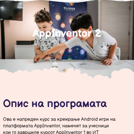
AppInventor 2
Опис на програмата
Ова е напреден курс за креирање Android игри на
платформата AppInventor, наменет за учесници
кои го завршиле курсот AppInventor 1 во ИТ