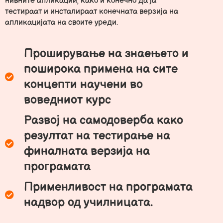
нивните апликации, како и конечно да ја
тестираат и инсталираат конечната верзија на
апликацијата на своите уреди.
Проширување на знаењето и
поширока примена на сите
концепти научени во
воведниот курс
Развој на самодоверба како
резултат на тестирање на
финалната верзија на
програмата
Применливост на програмата
надвор од училницата.