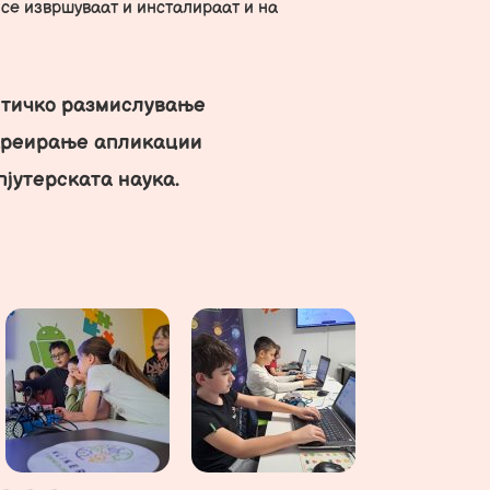
се извршуваат и инсталираат и на
итичко размислување
креирање апликации
јутерската наука.