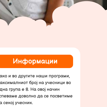
Информации
ако и во другите наши програми,
аксималниот број на учесници во
дна група е 8. На овој начин
спеваме доволно да се посветиме
а секој учесник.