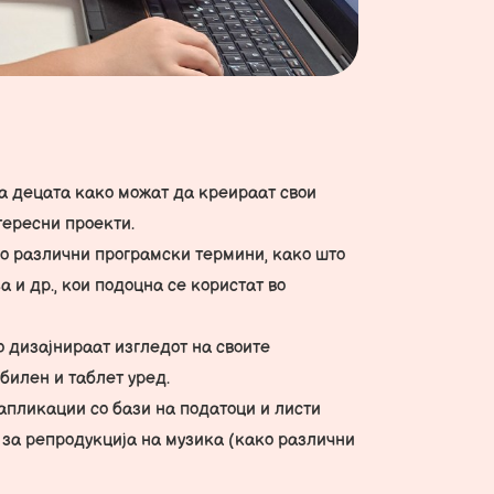
а децата како можат да креираат свои
тересни проекти.
 со различни програмски термини, како што
 и др., кои подоцна се користат во
о дизајнираат изгледот на своите
билен и таблет уред.
 апликации со бази на податоци и листи
 за репродукција на музика (како различни