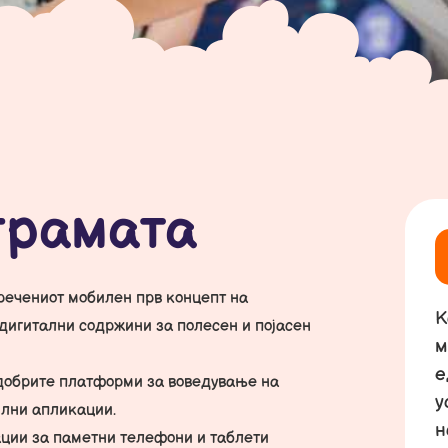
грамата
речениот мобилен прв концепт на
К
дигитални содржини за полесен и појасен
м
е
јдобрите платформи за воведување на
у
илни апликации.
н
ации за паметни телефони и таблети