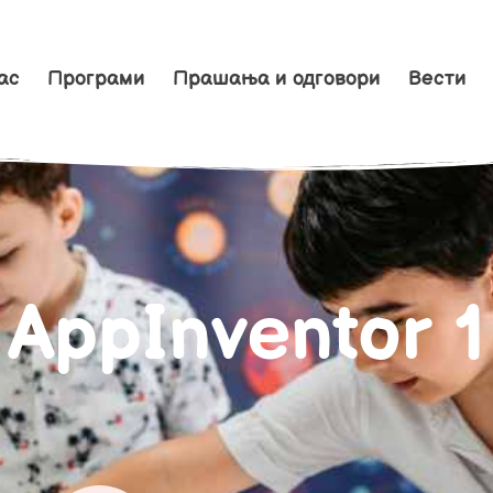
ас
Програми
Прашања и одговори
Вести
AppInventor 1