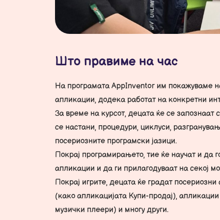
Што правиме на час
На програмата AppInventor им покажуваме н
апликации, додека работат на конкретни ин
За време на курсот, децата ќе се запознаат
се настани, процедури, циклуси, разгранувања
посериозните програмски јазици.
Покрај програмирањето, тие ќе научат и да г
апликации и да ги прилагодуваат на секој мо
Покрај игрите, децата ќе градат посериозни
(како апликацијата Купи-продај), апликации
музички плеери) и многу други.