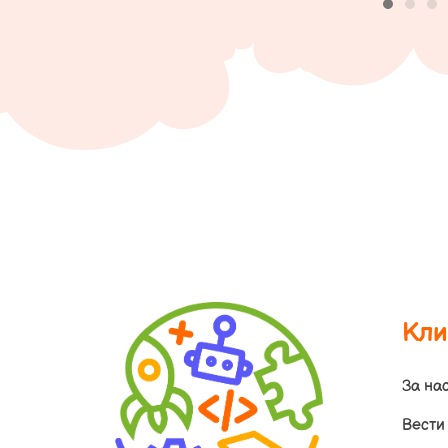
Кли
За на
Вести