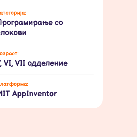
атегорија:
Програмирање со
блокови
озраст:
, VI, VII одделение
латформа:
MIT AppInventor