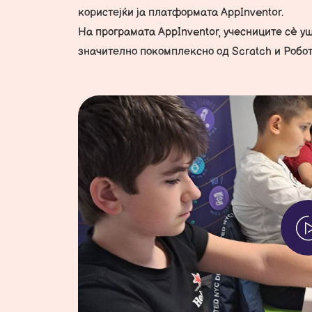
користејќи ја платформата AppInventor.
На програмата AppInventor, учесниците сè у
значително покомплексно од Scratch и Робот