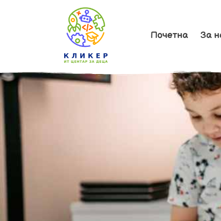
Почетна
За н