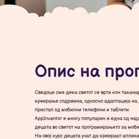
Опис на про
Сведоци сме дека светот се врти кон такана
креирање содржина, односно адаптација на 
пристап од мобилни телефони и таблети.
AppInventor е многу популарен и една од на
децата во светот на програмирањето за моб
На овој курс децата учат да креираат аплик