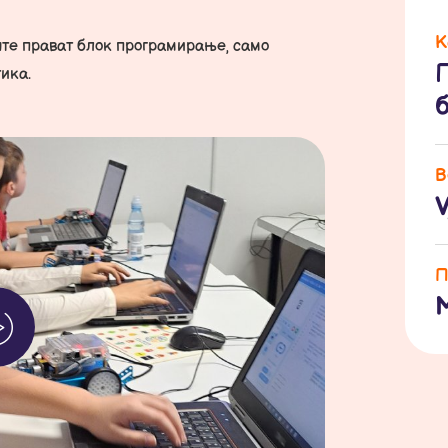
К
ште прават блок програмирање, само
ика.
В
V
П