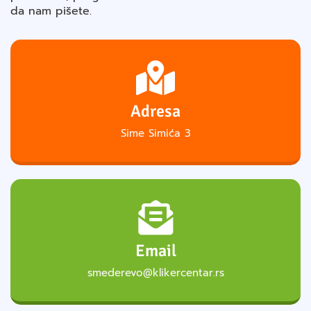
da nam pišete.
Adresa
Sime Simića 3
Email
smederevo@klikercentar.rs